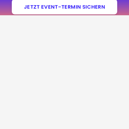
JETZT EVENT-TERMIN SICHERN
Hauptseiten
Infos & Details
Home
Fragen und Antworten
Mein Service
Allgemeine
Geschäftsbedingungen
für Hochzeiten
Impressum
für Business-Events
Haftungsausschluss