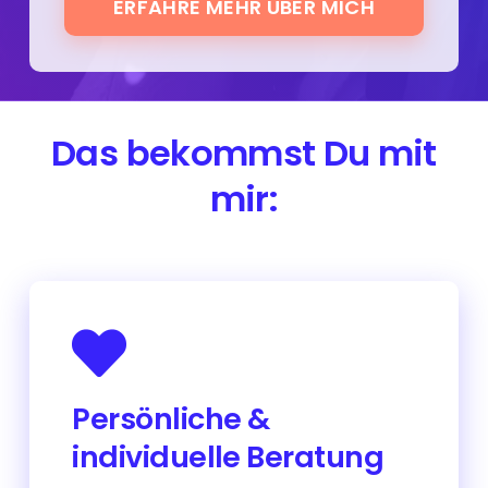
ERFAHRE MEHR ÜBER MICH
Das bekommst Du mit
mir:
Du bekommst keine Standardlösung.
Wir sprechen im Vorfeld über alles,
Persönliche &
was Dir wichtig ist – damit ich Deine
individuelle Beratung
Wünsche genau umsetzen kann.